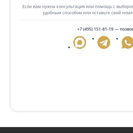
Лавк
Лавка 100 см престиж со спинкой и с
ящиком
11 0
31 000 ₽
Подробнее
Поможем с любым
Если вам нужна консультация или помощь с
удобным способом или оставьте сво
+7 (495) 151-81-19
— 