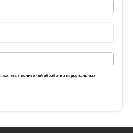
тандарт со спинкой
Лавка 100 см стандарт без
14 000 ₽
одробнее
Подробнее