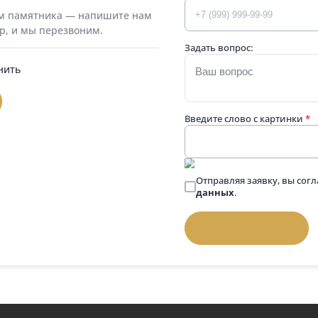
а 100 см эконом без спинки
Лавка 100 см с
00 ₽
16 000 ₽
Подробнее
П
 вопросом
Телефон
*
 выбором памятника — напишите нам
й номер, и мы перезвоним.
Задать вопрос:
позвонить