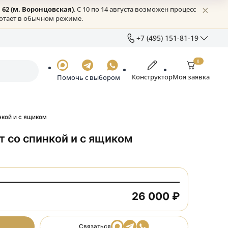
жское шоссе, 62 (м. Воронцовская)
. С 10 по 14 августа возмо
Онлайн всё работает в обычном режиме.
+7 (49
+7 (
Отде
Констру
Помочь с выбором
sale
Ежед
тандарт со спинкой и с ящиком
г. М
д.53
 стандарт со спинкой и с ящиком
₽
26 0