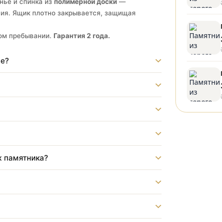
 лучшее решение для тех, кто ценит порядок.
ить прямо на месте всё необходимое: свечи,
, сиденье и спинка из
полимерной доски
—
луживания. Ящик плотно закрывается, защищая
ительном пребывании.
Гарантия 2 года.
ладбище?
?