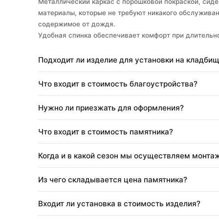
Лавка 60 см стандарт со спинкой и с ящиком —
Встроенный ящик под сиденьем позволяет хран
салфетки, садовый инструмент, лопатку.
Металлический каркас с порошковой покраской
материалы, которые не требуют никакого обс
содержимое от дождя.
Удобная спинка обеспечивает комфорт при дл
Подходит ли изделие для установки на к
Что входит в стоимость благоустройства
Нужно ли приезжать для оформления?
Что входит в стоимость памятника?