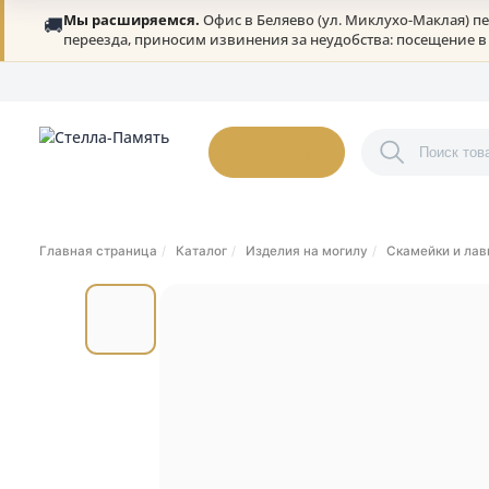
Мы расширяемся.
Офис в Беляево (ул. Миклухо-Ма
🚚
переезда, приносим извинения за неудобства: посещ
О нас
Портфолио
Гарантии
Дилерам
Статьи
Онлайн-оплата
К
Каталог
Главная страница
Каталог
Изделия на могилу
Скамейк