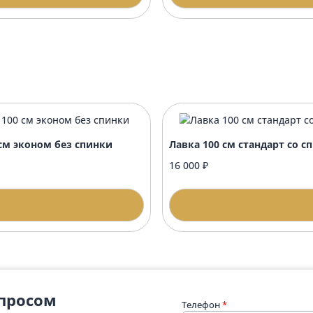
 60х42 стандарт
Стол 40х42 пре
00 ₽
10 600 ₽
Подробнее
П