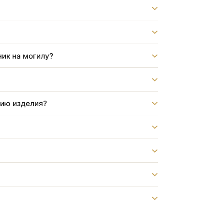
монтаж памятника?
?
бот?
памятник на могилу?
струкцию изделия?