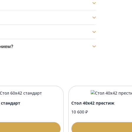
тника?
т?
?
нику?
формлением?