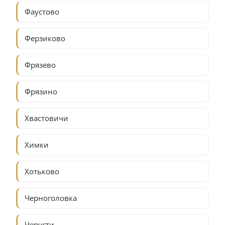
Фаустово
Ферзиково
Фрязево
Фрязино
Хвастовичи
Химки
Хотьково
Черноголовка
Черусти