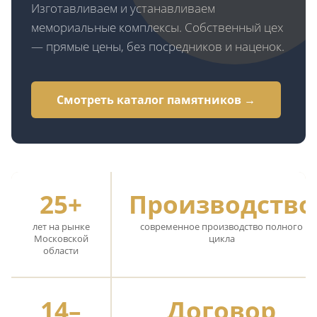
Изготавливаем и устанавливаем
мемориальные комплексы. Собственный цех
— прямые цены, без посредников и наценок.
Смотреть каталог памятников →
25+
Производство
лет на рынке
современное производство полного
Московской
цикла
области
14–
Договор