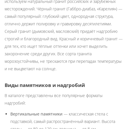
используем натуральный гранит российских и зарубежных
месторождений. Чёрный гранит (Габбро-диабаз, «Карелия») —
самый популярный: глубокий цвет, однородная структура,
отлично держит полировку и гравировку десятилетиями.
Серый гранит (дымовский, масловский) придаёт надгробию
строгий и благородный вид. Красный и коричневый гранит —
для тех, кто ищет тёплые оттенки или хочет выделить
захоронение среди других. Все сорта гранита
морозоустойчивы, не трескаются при перепадах температуры
и не выцветают на солнце.
Виды памятников и надгробий
В каталоге представлены все популярные форматы
надгробий:
Вертикальные памятники
— классическая стела с
подставкой, самый распространённый вариант. Высота
стелы — от 80 до 120 см, толщина — от 8 см.