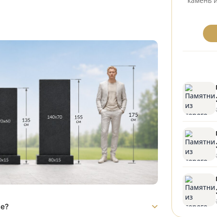
из серого мрамора МРС1108 на могилу. Благородный
е и установка от производителя Стелла-Память.