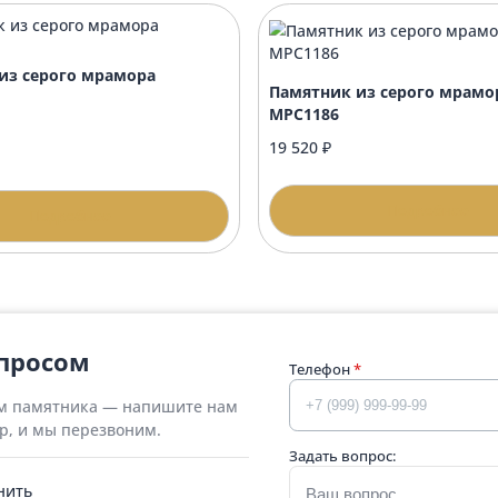
 60х42 стандарт
Стол 40х42 пре
00 ₽
10 600 ₽
Подробнее
П
тник из серого мрамора
Памятник из с
1226
МРС1186
16 ₽
20 ₽
19 520 ₽