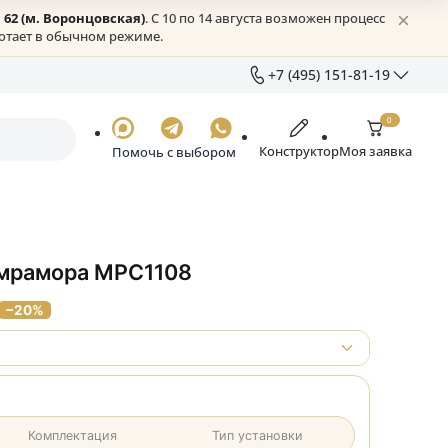
жское шоссе, 62 (м. Воронцовская)
. С 10 по 14 августа возмо
Онлайн всё работает в обычном режиме.
+7 (49
+7 (
Отде
Констру
Помочь с выбором
sale
Ежед
г. М
д.53
з серого мрамора МРС1108
₽
37 520 ₽
−20%
ации