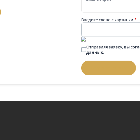
П
Подробнее
 вопросом
Телефон
*
 выбором памятника — напишите нам
й номер, и мы перезвоним.
Задать вопрос:
позвонить
Введите слово