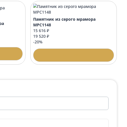
стиж
Стол стандарт 40х42
10 000 ₽
одробнее
Подробнее
Памятник из серого мрам
ерого мрамора
МРС1148
15 616 ₽
19 520 ₽