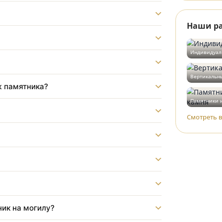
ладбище?
?
монтаж памятника?