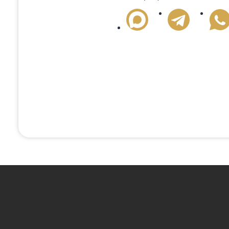
-20%
-20%
Подробнее
Поможем с любым
Если вам нужна консультация или помощь с
удобным способом или оставьте сво
+7 (495) 151-81-19
— 