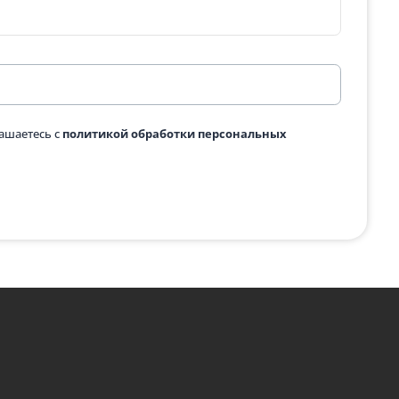
-20%
одробнее
Подробнее
 с картинки
*