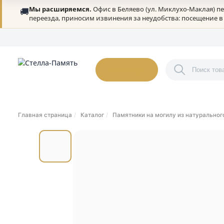
Мы расширяемся.
Офис в Беляево (ул. Миклухо-Ма
🚚
переезда, приносим извинения за неудобства: посещ
О нас
Портфолио
Гарантии
Дилерам
Статьи
Онлайн-оплата
К
Каталог
Главная страница
Каталог
Памятники на могилу из нату