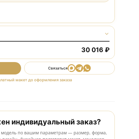
р
Комплектация
Тип установки
30 0
ть в корзину
Связаться
Сделаем бесплатный макет до оформления заказа