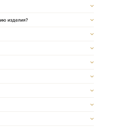
?
бот?
памятник на могилу?
струкцию изделия?
тника?