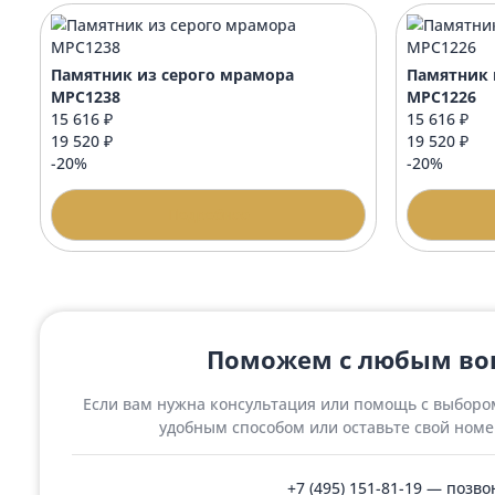
Стол
Стол 60х42 престиж овальный с
вензелями
11 0
14 000 ₽
Подробнее
Похожие товары
Памятник из серого мрамора
Памя
МРС1238
МРС
15 616 ₽
15 6
19 520 ₽
19 5