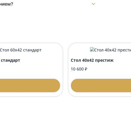
т?
?
нику?
формлением?