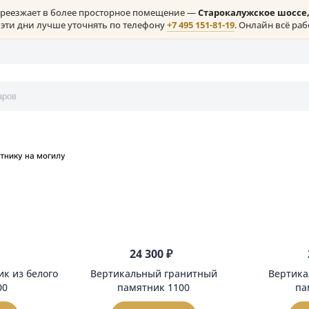
клая) переезжает в более просторное помещение —
Старокалу
ение в эти дни лучше уточнять по телефону
+7 495 151-81-19
. 
онтакты
ник охотнику на могилу
ю цены
450 ₽
24 300 ₽
амятник из белого
Вертикальный гранитный