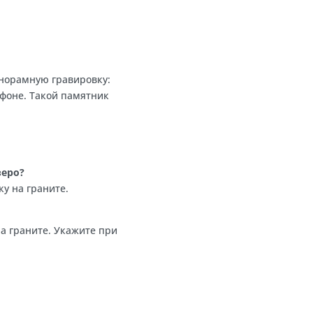
аки или лесного пейзажа.
нике
тичная гравировка
тографии питомца
 фоном за портретом
ыбачить
ь фоновую панорамную гравировку:
ается на этом фоне. Такой памятник