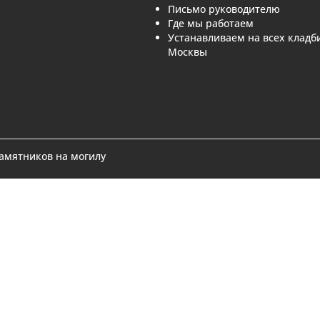
 и МО. Изготавливаем и
пателям
Компания
ник из каталога
О нас
идуальный заказ
Отзывы
ление памятника
Гарантия
портфолио
Доставка
и
Монтаж
е вопросы
Как оплатить
Контакты
Реквизиты
Письмо руковод
Где мы работаем
Устанавливаем н
Москвы