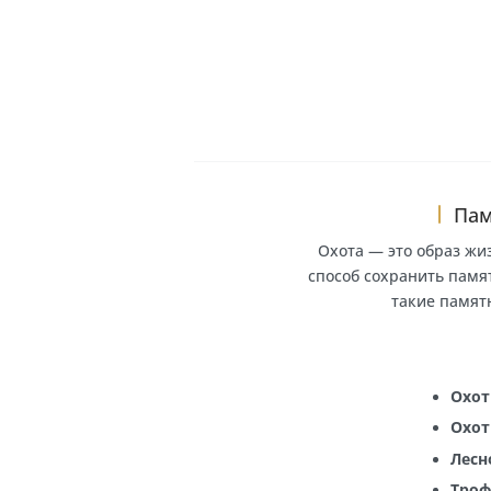
Вертикаль
памят
В к
Охота — это об
способ сохранить