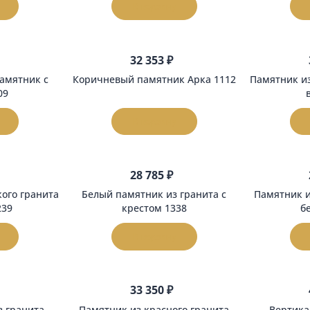
ита 1100
памятник 1100
орзину
В корзину
903 ₽
32 353 ₽
тный памятник с
Коричневый памятник Арка 1112
зой 1309
орзину
В корзину
058 ₽
28 785 ₽
ымовского гранита
Белый памятник из гранита с
стом 1239
крестом 1338
орзину
В корзину