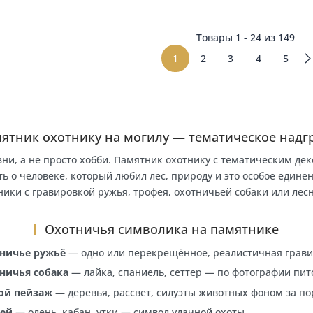
ный гранитный
Памятник из серого гранита с
ник 1237
крестом 1338
орзину
В корзину
Товары 1 -
1
2
3
Памятник охотнику на могилу — тематиче
раз жизни, а не просто хобби. Памятник охотнику с те
 память о человеке, который любил лес, природу и это 