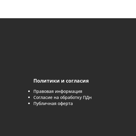
 лес или озеро?
ё в гравировку на граните.
ка?
 смотрится на граните. Укажите при
а.