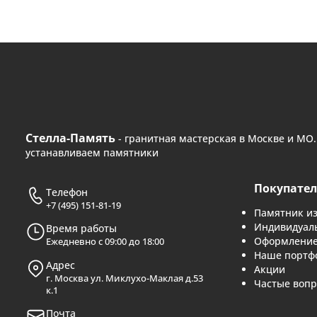
Да, есл
Да. Рыболовная т