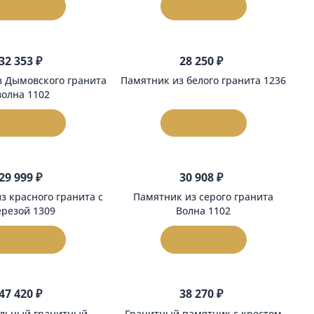
памятник 1103
гранита 1
В корзину
В корзи
32 353 ₽
28 250 
Памятник из Дымовского гранита
Памятник из белого
волна 1102
В корзину
В корзи
29 999 ₽
30 908 
Памятник из красного гранита с
Памятник из серо
березой 1309
Волна 1
В корзину
В корзи