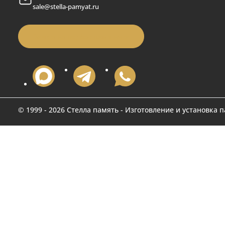
Стелла-Память
- гранитная мастерская в Москве
устанавливаем памятники
Поку
Телефон
+7 (495) 151-81-19
Памят
Индив
Время работы
Оформ
Ежедневно с 09:00 до 18:00
Наше 
Адрес
Акци
г. Москва ул. Миклухо-Маклая д.53
Часты
к.1
Почта
sale@stella-pamyat.ru
Заявка на подбор памятника