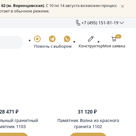
жское шоссе, 62 (м. Воронцовская)
. С 10 по 14 августа возмо
Онлайн всё работает в обычном режиме.
+7 (49
+7 (
Отде
Констру
Помочь с выбором
sale
Ежед
г. М
д.53
Показат
28 471 ₽
31 120 
Вертикальный гранитный
Памятник Волна 