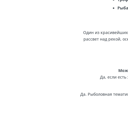
такие 
Один из красив
рассвет над рек