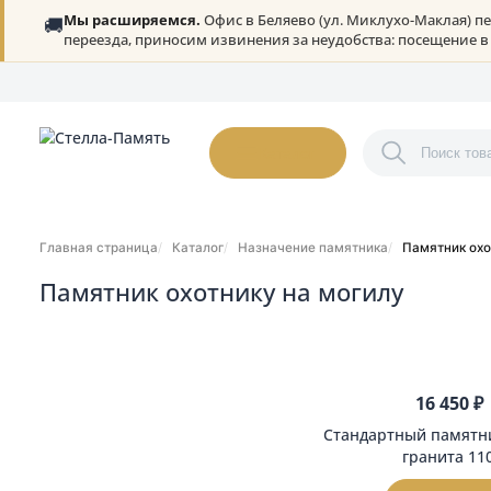
Мы расширяемся.
Офис в Беляево (ул. Миклухо-Ма
🚚
переезда, приносим извинения за неудобства: посещ
О нас
Портфолио
Гарантии
Дилерам
Статьи
Онлайн-оплата
К
Каталог
Главная страница
Каталог
Назначение памятника
Памят
Памятник охотнику на могилу
Фильтр
По возрастани
Розничная цена
16 
От
До
Стандартный п