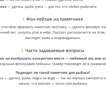
памятники с гравировкой ружья, трофея, охотничьей соб
Охотничья символика на памят
Охотничье ружьё
— одно или перекрещённое, реалис
Охотничья собака
— лайка, спаниель, сеттер — по фо
Лесной пейзаж
— деревья, рассвет, силуэты животных
Трофей
— олень, кабан, утки — символ удачной охоты
Рыбалка
— удочка, рыба, река — для тех, кто любил р
Фон-пейзаж на памятнике
ейших способов оформить памятник охотнику — сделат
ой, осенний лес, силуэты уток в небе. Портрет располаг
выглядит живо и индивидуально.
Часто задаваемые вопросы