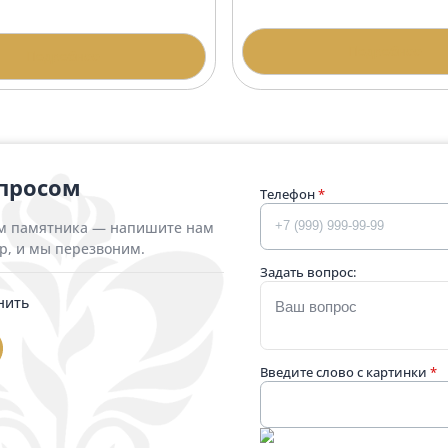
Подробнее
П
Гранитная арк
итная арка АР-5 Гранатовый
иболит
192 400 ₽
500 ₽
П
Подробнее