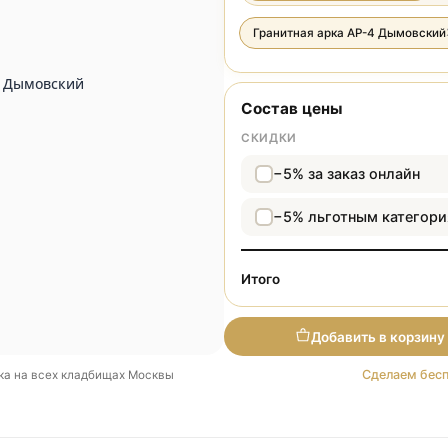
Разме
Гранитная арка 
Состав цены
СКИДКИ
−5% за зака
−5% льготн
Итого
Добави