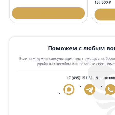
Подробнее
Похожие товары
Гранитная арка АР-6 Диабаз
Гран
амф
194 250 ₽
167 
Подробнее