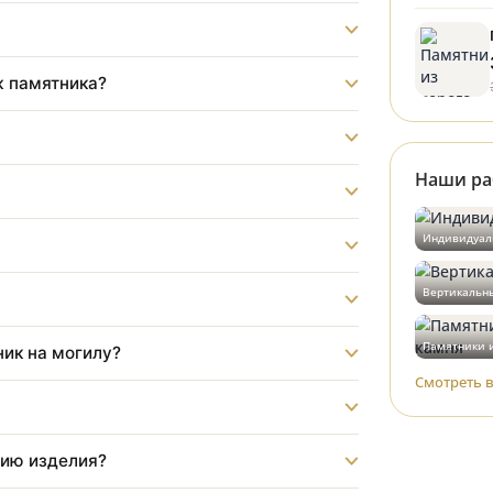
ладбище?
?
монтаж памятника?
?
бот?