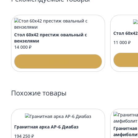
Когда лучше заказывать благоустройство
Подойдёт ли оформление к любому памят
Памятник будет с уже с гравировкой и о
Рекомендуемые товары
Стол
Стол 60х42 престиж овальный с
вензелями
11 0
14 000 ₽