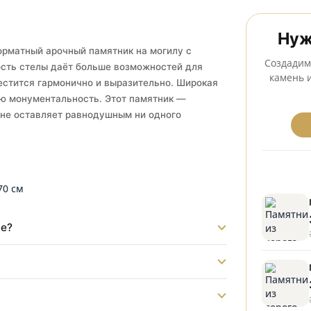
Установка на всех кладбищах Москвы
рокоформатный арочный памятник на могилу с
оверхность стелы даёт больше возможностей для
сё разместится гармонично и выразительно. Широкая
у особую монументальность. Этот памятник —
оторое не оставляет равнодушным ни одного