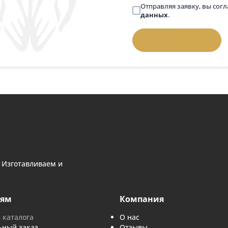
 вопросом
Телефон
*
 выбором памятника — напишите нам
й номер, и мы перезвоним.
Задать вопрос:
позвонить
Введите слово
Отправляя з
данных
.
Отправить