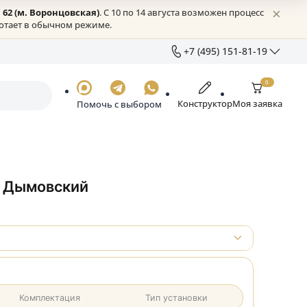
жское шоссе, 62 (м. Воронцовская)
. С 10 по 14 августа возмо
Онлайн всё работает в обычном режиме.
+7 (49
+7 (
Отде
Констру
Помочь с выбором
sale
Ежед
г. М
д.53
рка АР-4 Дымовский
0
₽
ации