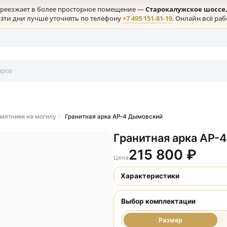
клая) переезжает в более просторное помещение —
Старокалу
ение в эти дни лучше уточнять по телефону
+7 495 151-81-19
. 
онтакты
рные памятники на могилу
Гранитная арка АР-4 Дымовский
Гранитная а
215 80
Цена
Характеристики
Выбор комплект