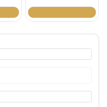
одробнее
Подробнее
а АР-4 Дымовский
Гранитная арка АР-3 Дым
200 400 ₽
одробнее
Подробнее