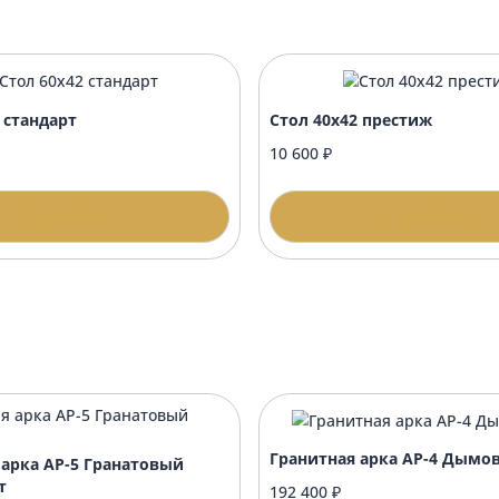
?
нику?
формлением?
 60х42 стандарт
Стол 40х42 пре
00 ₽
10 600 ₽